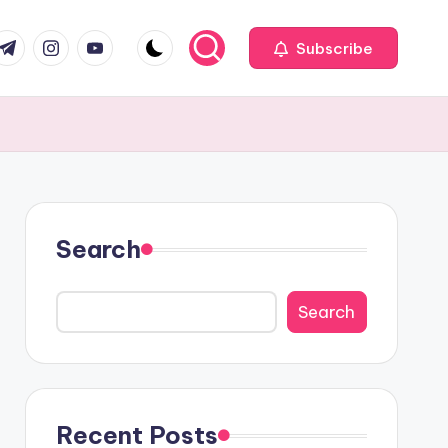
com
r.com
.me
instagram.com
youtube.com
Subscribe
Search
Search
Recent Posts