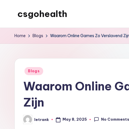
csgohealth
Skip
to
content
Home
Blogs
Waarom Online Games Zo Verslavend Zij
Posted
Blogs
in
Waarom Online Ga
Zijn
No Comment
May 8, 2025
letrank
Posted
by