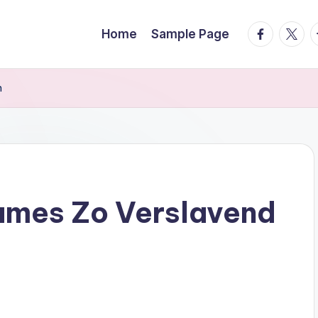
facebook.
twitte
t
Home
Sample Page
n
mes Zo Verslavend
s