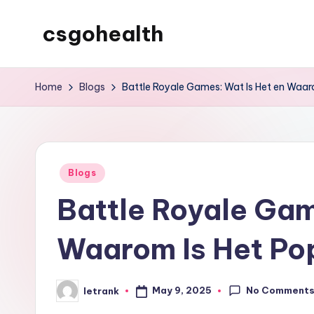
csgohealth
Skip
to
content
Home
Blogs
Battle Royale Games: Wat Is Het en Waaro
Posted
Blogs
in
Battle Royale Gam
Waarom Is Het Pop
No Comment
May 9, 2025
letrank
Posted
by