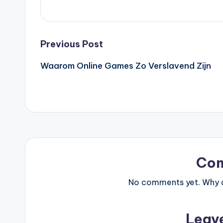
Post
Previous Post
Waarom Online Games Zo Verslavend Zijn
navigation
Co
No comments yet. Why do
Leav