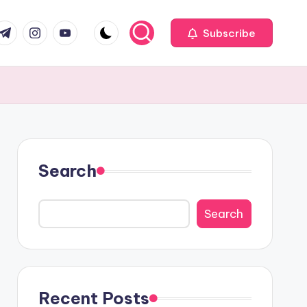
com
r.com
.me
instagram.com
youtube.com
Subscribe
Search
Search
Recent Posts