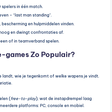
0 spelers in één match.
leven – “last man standing”.
, bescherming en hulpmiddelen vinden.
hoog en dwingt confrontaties af.
lleen of in teamverband spelen.
e-games Zo Populair?
e landt, wie je tegenkomt of welke wapens je vindt.
riatie.
elen (
free-to-play
), wat de instapdrempel laag
meerdere platforms: PC, console en mobiel.