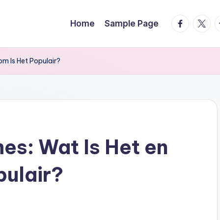
facebook.
twitte
t
Home
Sample Page
m Is Het Populair?
es: Wat Is Het en
ulair?
s