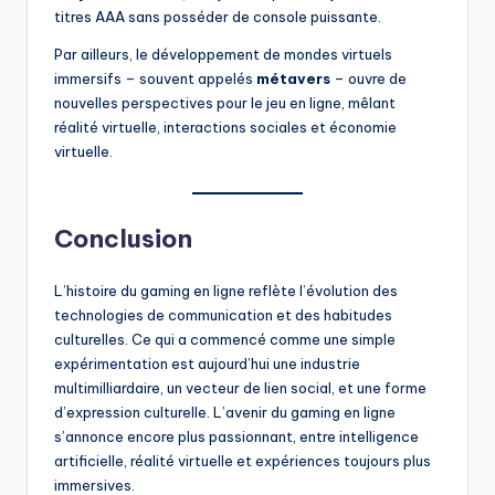
titres AAA sans posséder de console puissante.
Par ailleurs, le développement de mondes virtuels
immersifs – souvent appelés
métavers
– ouvre de
nouvelles perspectives pour le jeu en ligne, mêlant
réalité virtuelle, interactions sociales et économie
virtuelle.
Conclusion
L’histoire du gaming en ligne reflète l’évolution des
technologies de communication et des habitudes
culturelles. Ce qui a commencé comme une simple
expérimentation est aujourd’hui une industrie
multimilliardaire, un vecteur de lien social, et une forme
d’expression culturelle. L’avenir du gaming en ligne
s’annonce encore plus passionnant, entre intelligence
artificielle, réalité virtuelle et expériences toujours plus
immersives.