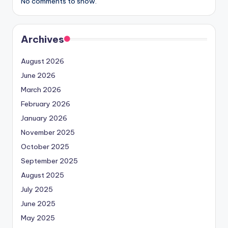
No comments to show.
Archives
August 2026
June 2026
March 2026
February 2026
January 2026
November 2025
October 2025
September 2025
August 2025
July 2025
June 2025
May 2025