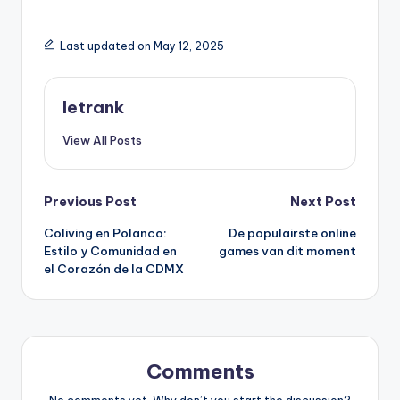
Last updated on May 12, 2025
letrank
View All Posts
Post
Previous Post
Next Post
Coliving en Polanco:
De populairste online
navigation
Estilo y Comunidad en
games van dit moment
el Corazón de la CDMX
Comments
No comments yet. Why don’t you start the discussion?