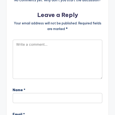
Leave a Reply
Your email address will not be published.
Required fields
are marked
*
Name
*
Email
*