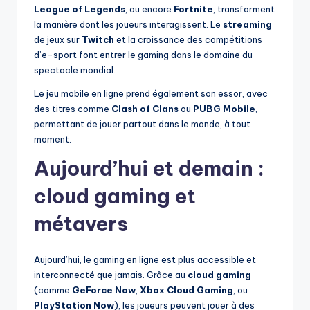
League of Legends
, ou encore
Fortnite
, transforment
la manière dont les joueurs interagissent. Le
streaming
de jeux sur
Twitch
et la croissance des compétitions
d’e-sport font entrer le gaming dans le domaine du
spectacle mondial.
Le jeu mobile en ligne prend également son essor, avec
des titres comme
Clash of Clans
ou
PUBG Mobile
,
permettant de jouer partout dans le monde, à tout
moment.
Aujourd’hui et demain :
cloud gaming et
métavers
Aujourd’hui, le gaming en ligne est plus accessible et
interconnecté que jamais. Grâce au
cloud gaming
(comme
GeForce Now
,
Xbox Cloud Gaming
, ou
PlayStation Now
), les joueurs peuvent jouer à des