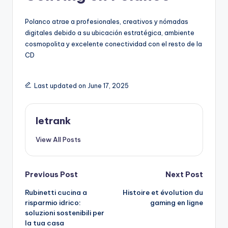
Polanco atrae a profesionales, creativos y nómadas
digitales debido a su ubicación estratégica, ambiente
cosmopolita y excelente conectividad con el resto de la
CD
Last updated on June 17, 2025
letrank
View All Posts
Post
Previous Post
Next Post
Rubinetti cucina a
Histoire et évolution du
navigation
risparmio idrico:
gaming en ligne
soluzioni sostenibili per
la tua casa