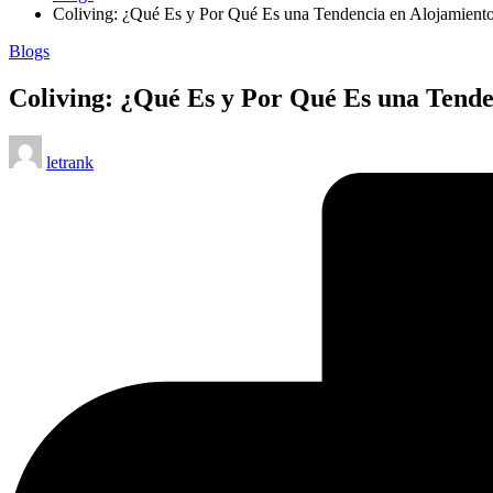
Coliving: ¿Qué Es y Por Qué Es una Tendencia en Alojamient
Posted
Blogs
in
Coliving: ¿Qué Es y Por Qué Es una Tende
Posted
letrank
by