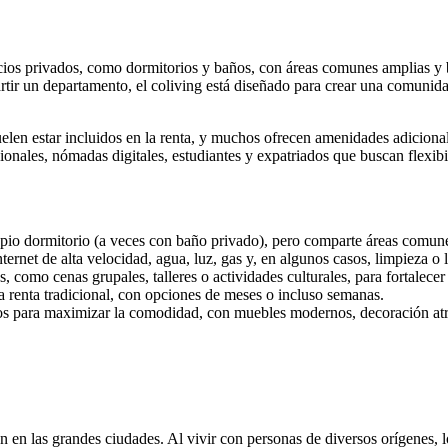
s privados, como dormitorios y baños, con áreas comunes amplias y bie
artir un departamento, el coliving está diseñado para crear una comunid
 suelen estar incluidos en la renta, y muchos ofrecen amenidades adiciona
nales, nómadas digitales, estudiantes y expatriados que buscan flexibili
ropio dormitorio (a veces con baño privado), pero comparte áreas comun
nternet de alta velocidad, agua, luz, gas y, en algunos casos, limpieza o 
 como cenas grupales, talleres o actividades culturales, para fortalecer l
na renta tradicional, con opciones de meses o incluso semanas.
s para maximizar la comodidad, con muebles modernos, decoración atra
 en las grandes ciudades. Al vivir con personas de diversos orígenes, l