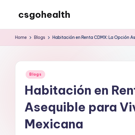
csgohealth
Skip
to
content
Home
Blogs
Habitación en Renta CDMX: La Opción Ase
Posted
Blogs
in
Habitación en Re
Asequible para Viv
Mexicana