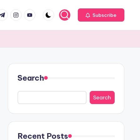
com
r.com
.me
instagram.com
youtube.com
Subscribe
Search
Search
Recent Posts