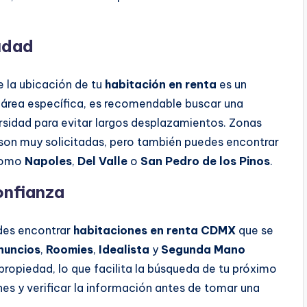
iudad
 la ubicación de tu
habitación en renta
es un
n área específica, es recomendable buscar una
ersidad para evitar largos desplazamientos. Zonas
son muy solicitadas, pero también puedes encontrar
 como
Napoles
,
Del Valle
o
San Pedro de los Pinos
.
onfianza
edes encontrar
habitaciones en renta CDMX
que se
nuncios
,
Roomies
,
Idealista
y
Segunda Mano
 propiedad, lo que facilita la búsqueda de tu próximo
es y verificar la información antes de tomar una